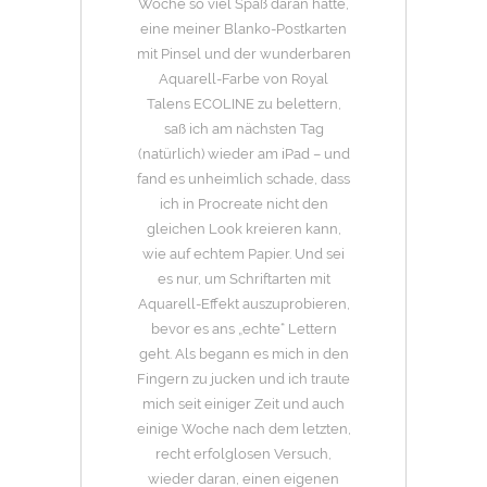
Woche so viel Spaß daran hatte,
eine meiner Blanko-Postkarten
mit Pinsel und der wunderbaren
Aquarell-Farbe von Royal
Talens ECOLINE zu belettern,
saß ich am nächsten Tag
(natürlich) wieder am iPad – und
fand es unheimlich schade, dass
ich in Procreate nicht den
gleichen Look kreieren kann,
wie auf echtem Papier. Und sei
es nur, um Schriftarten mit
Aquarell-Effekt auszuprobieren,
bevor es ans „echte“ Lettern
geht. Als begann es mich in den
Fingern zu jucken und ich traute
mich seit einiger Zeit und auch
einige Woche nach dem letzten,
recht erfolglosen Versuch,
wieder daran, einen eigenen