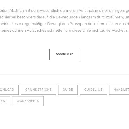
reiten Abstrich mit dem wesentlich dünneren Aufstrich in einer einzigen
htet hierbei besonders darauf, die Bewegungen langsam durchzuführen, um
 So wirkt dieser regelmäßiger. Bewegt den Brushpen bei einem dicken Abs
eines dünnen Aufstriches schneller, um diese Linie nicht zu verwackeln.
DOWNLOAD
WNLOAD
GRUNDSTRICHE
GUIDE
GUIDELINE
HANDLET
TEN
WORKSHEETS