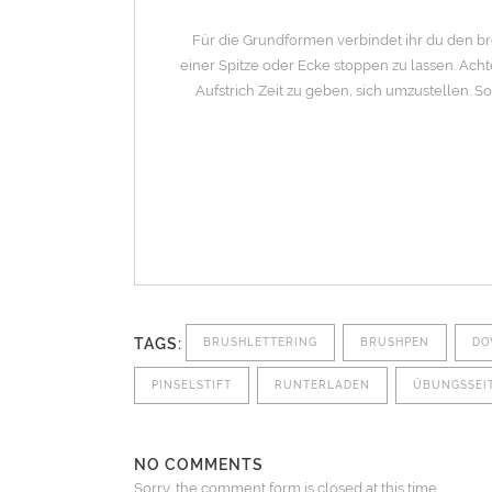
Für die Grundformen verbindet ihr du den b
einer Spitze oder Ecke stoppen zu lassen. Ac
Aufstrich Zeit zu geben, sich umzustellen.
TAGS:
BRUSHLETTERING
BRUSHPEN
DO
PINSELSTIFT
RUNTERLADEN
ÜBUNGSSEI
NO COMMENTS
Sorry, the comment form is closed at this time.