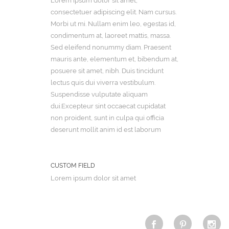
Lorem ipsum dolor sit amet,
consectetuer adipiscing elit. Nam cursus.
Morbi ut mi. Nullam enim leo, egestas id,
condimentum at, laoreet mattis, massa.
Sed eleifend nonummy diam. Praesent
mauris ante, elementum et, bibendum at,
posuere sit amet, nibh. Duis tincidunt
lectus quis dui viverra vestibulum.
Suspendisse vulputate aliquam
dui.Excepteur sint occaecat cupidatat
non proident, sunt in culpa qui officia
deserunt mollit anim id est laborum
CUSTOM FIELD
Lorem ipsum dolor sit amet