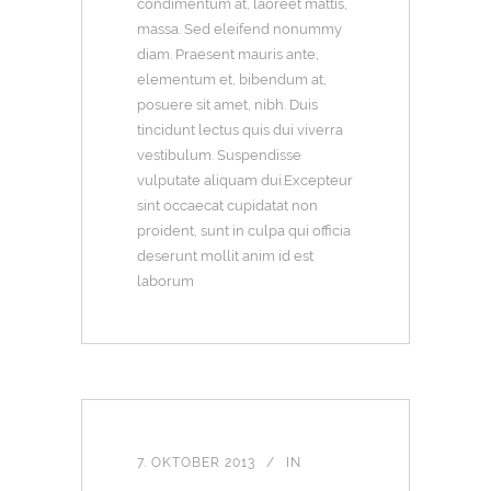
condimentum at, laoreet mattis,
massa. Sed eleifend nonummy
diam. Praesent mauris ante,
elementum et, bibendum at,
posuere sit amet, nibh. Duis
tincidunt lectus quis dui viverra
vestibulum. Suspendisse
vulputate aliquam dui.Excepteur
sint occaecat cupidatat non
proident, sunt in culpa qui officia
deserunt mollit anim id est
laborum
7. OKTOBER 2013
IN