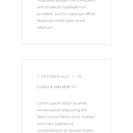
vulputate aliquam dui.Excepteur
sint occaecat cupidatat non
proident, sunt in culpa qui officia
deserunt mollit anim id est
laborum
7. OKTOBER 2013
IN
CLASH & MAYHEM TV
Lorem ipsum dolor sit amet,
consectetuer adipiscing elit.
Nam cursus. Morbi ut mi. Nullam
enim leo, egestas id,
condimentum at, laoreet mattis,